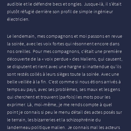
audible et le défendre becs et ongles. Jusque-là, il s’était
plutôt réfugié derrière son profil de simple ingénieur
électricien.
Le lendemain, mes compagnons et moi passons en revue
la soirée, avec les voix fortes qui résonnent encore dans
nos oreilles. Pour mes compagnons, c’était une première
découverte de la «
voix perdue
» des Maliens, qui causent,
se disputent et rient avec une hargne si inattendue qu’ils
sont restés collés à leurs sièges toute la soirée. Avec une
belle veillée à la fin. C’est comme si nous étions arrivés à
temps au pays, avec ses problèmes, ses maux et les gens
qui cherchent et trouvent (parfois) les mots pour les
exprimer. Là, moi-même, je me rends compte à quel
point je connais si peu le menu détail des actes posés sur
le terrain, les bizarreries et la schizophrénie du
landerneau politique malien. Je connais mal les acteurs