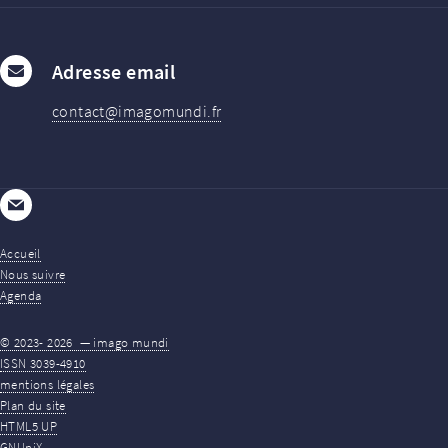
Adresse email
contact@imagomundi.fr
E-mail
Accueil
Nous suivre
Agenda
© 2023-
2026 — imago mundi
ISSN 3039-4910
mentions légales
Plan du site
HTML5 UP
GNUniX