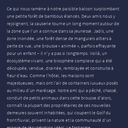
Ce qui nous ramène à notre paisible balcon surplombant
une petite forêt de bambous élancés. Deux amis nous y
rejoignent, la causerie tourne un long moment autour de
la zone que l’un a connue dans sa jeunesse. Jadis, une
zone inondée, une forêt dense de manguiers altiers à
perte de vue, une brousse «
animée
», parfois effrayante
pour un enfant – il n’y a pas si longtemps. Voilà, un
écosystème vivant, une biosphère complexe qui a été
découpée, vendue, drainée, remblayée et construite à
fleur d’eau. Comme l’hôtel, les maisons sont
majestueuses, mais ont l’air de containers luxueux posés
au milieu d’un marécage. Notre ami qui a pêché, chassé,
conduit de petits animaux dans cette brousse d’alors,
connaît la plupart des propriétaires de ces nouvelles
demeures souvent inhabitées, qui coupent le Golf du
front fluvial, privent la nature et la communauté d’un
espace de récupération idéal. Le fantasme