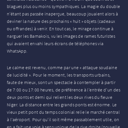
blagues plus ou moins sympathiques. La magie du double
n’étant pas passée inaperçue, beaucoup jouaient alors à
deviner la nature des prochains «
huit
» objets (cadeaux
ou offrandes) à venir. En tout cas, le mirage continue à
narguer les Bamakois, vu les images de rames futuristes
qui avaient envahi leurs écrans de téléphones via
WhatsApp.
Le calme est revenu, comme par une «
attaque soudaine
de lucidité
». Pour le moment, les transports urbains,
faute de mieux, sont un spectacle à contempler à partir
de 7:00 ou 17:00 heures, de préférence à l’entrée d’un des
deux ponts et demi qui relient les deux rives du fleuve
Niger. La distance entre les grands ponts est énorme. Le
vieux petit pont du temps colonial relie le marché central
à l’aéroport. Pour qu’il soit même passablement utile, on
en a fait une voie à sens unique de la rive droite (nouvelle